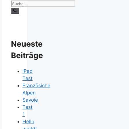
Neueste
Beiträge
iPad
Test
Französiche
Alpen
Savoie
Test
1
Hello
world!