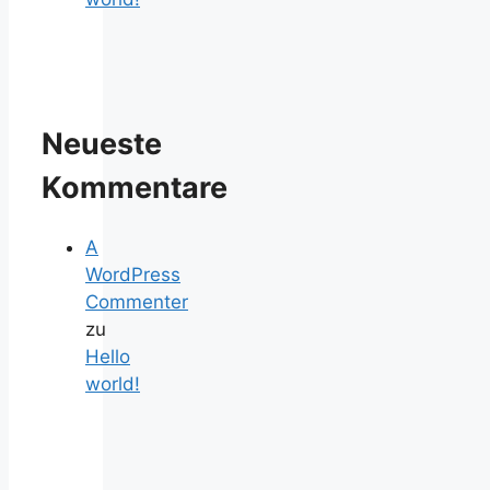
Neueste
Kommentare
A
WordPress
Commenter
zu
Hello
world!